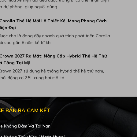
a dự phòng, giúp người dùng...
Corolla Thế Hệ Mới Lộ Thiết Kế, Mang Phong Cách
iện Đại
ược cho là đang đẩy nhanh quá trình phát triển Corolla
i sau gần 8 năm kể từ khi...
Crown 2027 Ra Mắt: Nâng Cấp Hybrid Thế Hệ Thứ
á Tăng Tại Mỹ
rown 2027 sử dụng hệ thống hybrid thế hệ thứ năm,
khối động cơ 2.5L cùng hai mô-tơ...
XE BÁN RA CAM KẾT
e Không Đâm Va Tai Nạn
e Không Thủy Kích ( Ngập Nước )