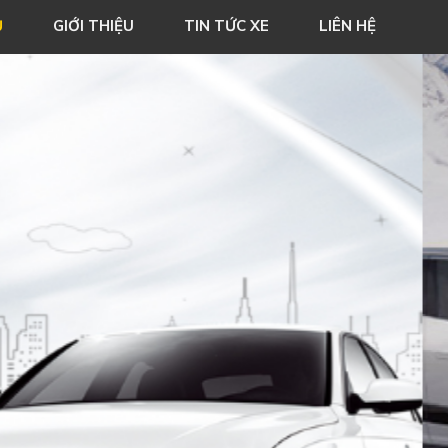
Ủ
GIỚI THIỆU
TIN TỨC XE
LIÊN HỆ