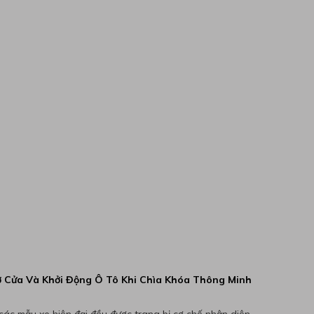
 Cửa Và Khởi Động Ô Tô Khi Chìa Khóa Thông Minh
các mẫu xe hiện đại đều được trang bị cơ chế nhận diện