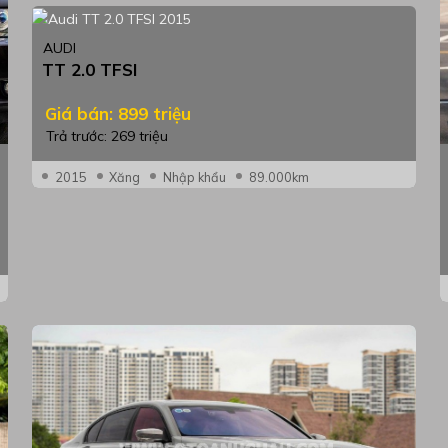
AUDI
TT 2.0 TFSI
Giá bán: 899 triệu
Trả trước: 269 triệu
2015
Xăng
Nhập khẩu
89.000km