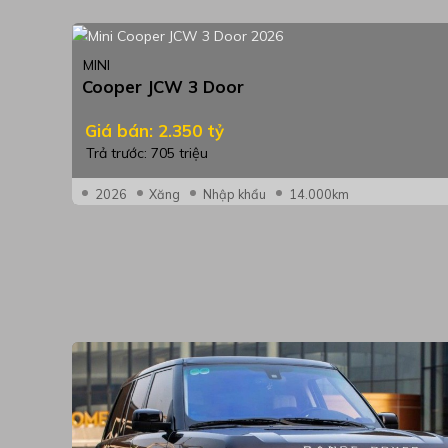
MINI
Cooper JCW 3 Door
Giá bán: 2.350 tỷ
Trả trước: 705 triệu
2026
Xăng
Nhập khẩu
14.000km