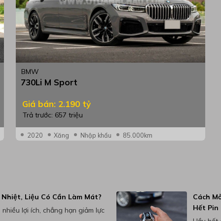
BMW
730Li M Sport
Giá bán: 2.190 tỷ
Trả trước: 657 triệu
2020
Xăng
Nhập khẩu
85.000km
 Nhiệt, Liệu Có Cần Làm Mát?
Cách Mở
Hết Pin
 nhiều lợi ích, chẳng hạn giảm lực
Hầu hết 