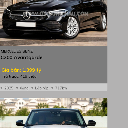
MERCEDES BENZ
C200 Avantgarde
Giá bán: 1.399 tỷ
Trả trước: 419 triệu
2025
Xăng
Lắp ráp
717km