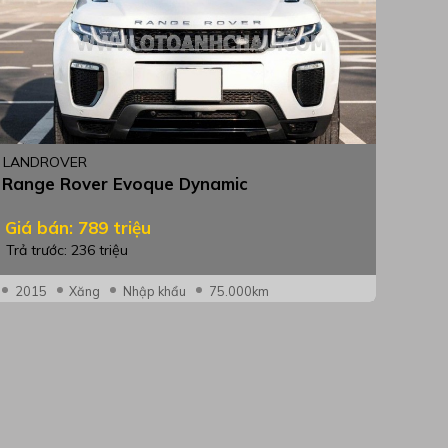
LANDROVER
Range Rover Evoque Dynamic
Giá bán: 789 triệu
Trả trước: 236 triệu
2015
Xăng
Nhập khẩu
75.000km