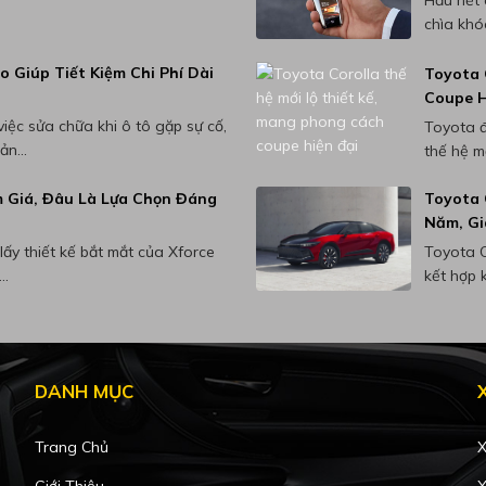
chìa khó
 Giúp Tiết Kiệm Chi Phí Dài
Toyota 
Coupe H
iệc sửa chữa khi ô tô gặp sự cố,
Toyota đ
n...
thế hệ mớ
m Giá, Đâu Là Lựa Chọn Đáng
Toyota 
Năm, Gi
lấy thiết kế bắt mắt của Xforce
Toyota C
..
kết hợp 
DANH MỤC
Trang Chủ
X
Giới Thiệu
X