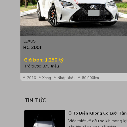
LEXUS
RC 200t
Giá bán: 1.250 tỷ
Trả trước: 375 triệu
2016
Xăng
Nhập khẩu
80.000km
TIN TỨC
Ô Tô Điện Không Có Lưới Tản
Việc thiết kế đầu xe kín mang lại
cản khí động học, cải thiện...