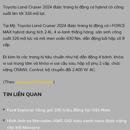
Toyota Land Cruiser 2024 được trang bị động cơ hybrid có công
suất lên tới 326 mã lực.
Tại Mỹ, Toyota Land Cruiser 2024 được trang bị động cơ i-FORCE
MAX hybrid dung tích 2.4L, 4 xi-lanh thẳng hàng, sản sinh công
suất 326 mã lực và mô-men xoắn 630 Nm, dẫn động bởi hộp số 8
cấp.
Đi kèm là các trang bị tiêu chuẩn như hệ dẫn động 4 bánh, khóa
vi sai trung tâm và khóa vi sai cầu sau, hộp số phụ 2 cấp, chức
năng CRAWL Control, bộ chuyển đổi 2.400 W AC.
(Theo
xe.baogiaothong.vn
)
TIN LIÊN QUAN
Ford Explorer tăng giá 100 triệu đồng tại Việt Nam
Hình ảnh xe Mercedes-AMG G63 màu xanh neon được nâng
cấp bởi Mansory