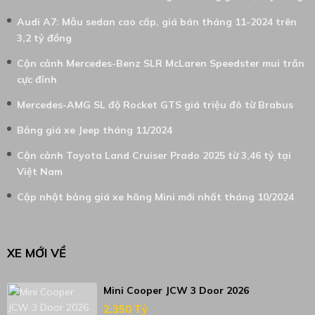
Audi A7: Mẫu sedan cao cấp, giá bán tháng 11-2024 trên
3,2 tỷ đồng
Cận cảnh Mercedes-Benz SLR McLaren Speedster mui trần
cực đỉnh
Mercedes-AMG SL độ Rocket GTS giá triệu đô từ Brabus
Bảng giá xe Jeep tháng 11/2024
Cận cảnh Toyota Land Cruiser Prado 2025 từ 3,46 tỷ tại
Việt Nam
Cập nhật bảng giá xe hãng Mini mới nhất tháng 10/2024
XE MỚI VỀ
Mini Cooper JCW 3 Door 2026
2.350 Tỷ