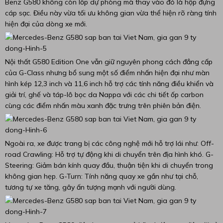
Benz G580 không còn lốp dự phòng mà thay vào đó là hộp đựng
cáp sạc. Điều này vừa tối ưu không gian vừa thể hiện rõ ràng tính
hiện đại của dòng xe mới.
Nội thất G580 Edition One vẫn giữ nguyên phong cách đẳng cấp
của G-Class nhưng bổ sung một số điểm nhấn hiện đại như màn
hình kép 12,3 inch và 11,6 inch hỗ trợ các tính năng điều khiển và
giải trí, ghế và táp-lô bọc da Nappa với các chi tiết ốp carbon
cùng các điểm nhấn màu xanh đặc trưng trên phiên bản điện.
Ngoài ra, xe được trang bị các công nghệ mới hỗ trợ lái như: Off-
road Crawling: Hỗ trợ tự động khi di chuyển trên địa hình khó. G-
Steering: Giảm bán kính quay đầu, thuận tiện khi di chuyển trong
không gian hẹp. G-Turn: Tính năng quay xe gần như tại chỗ,
tương tự xe tăng, gây ấn tượng mạnh với người dùng.