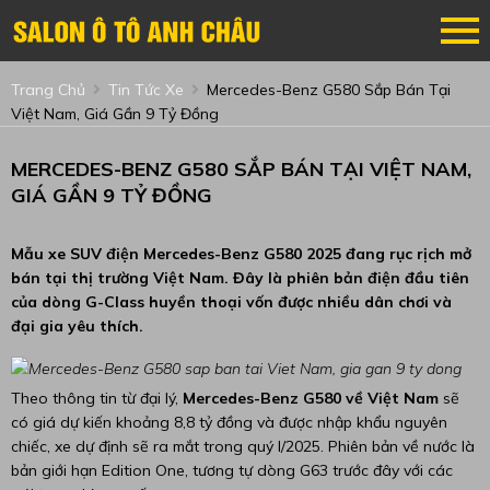
Trang Chủ
Tin Tức Xe
Mercedes-Benz G580 Sắp Bán Tại
Việt Nam, Giá Gần 9 Tỷ Đồng
MERCEDES-BENZ G580 SẮP BÁN TẠI VIỆT NAM,
GIÁ GẦN 9 TỶ ĐỒNG
Mẫu xe SUV điện Mercedes-Benz G580 2025 đang rục rịch mở
bán tại thị trường Việt Nam. Đây là phiên bản điện đầu tiên
của dòng G-Class huyền thoại vốn được nhiều dân chơi và
đại gia yêu thích.
Theo thông tin từ đại lý,
Mercedes-Benz G580 về Việt Nam
sẽ
có giá dự kiến khoảng 8,8 tỷ đồng và được nhập khẩu nguyên
chiếc, xe dự định sẽ ra mắt trong quý I/2025. Phiên bản về nước là
bản giới hạn Edition One, tương tự dòng G63 trước đây với các