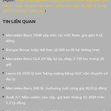
(Nguồn:
https://tapchigiaothong.vn/toyota-fortuner-legender-lan-
dau-co-may-xang-o-viet-nam-2-phien-ban-gia-tu-129-ty-dong-
183241203202723802.htm
)
TIN LIÊN QUAN
Mercedes-Benz G580 sắp bán tại Việt Nam, giá gần 9 tỷ
đồng
Ranger Rover triệu hồi hơn 16.000 xe lỗi hệ thống treo
Mercedes-Benz CLA EV lập kỷ lục chạy 3.716 km trong 24
giờ
Lexus ES 2025 lộ ảnh 'bằng xương bằng thịt' vận chuyển về
đại lý
Mercedes-Benz 300 SL Gullwing cuối cùng giá 82,8 tỷ đồng
Audi A7: Mẫu sedan cao cấp, giá bán tháng 11-2024 trên
3,2 tỷ đồng