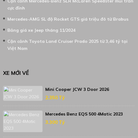
Cận cảnh Mercedes-Benz SLR McLaren Speedster mui trần
cực đỉnh
Mercedes-AMG SL độ Rocket GTS giá triệu đô từ Brabus
Bảng giá xe Jeep tháng 11/2024
Cận cảnh Toyota Land Cruiser Prado 2025 từ 3,46 tỷ tại
Việt Nam
XE MỚI VỀ
Mini Cooper JCW 3 Door 2026
2.350 Tỷ
Mercedes Benz EQS 500 4Matic 2023
3.300 Tỷ