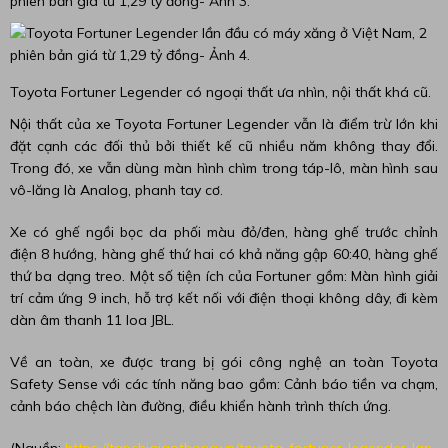
Toyota Fortuner Legender có ngoại thất ưa nhìn, nội thất khá cũ.
Nội thất của xe Toyota Fortuner Legender vẫn là điểm trừ lớn khi
đặt cạnh các đối thủ bởi thiết kế cũ nhiều năm không thay đổi.
Trong đó, xe vẫn dùng màn hình chìm trong táp-lô, màn hình sau
vô-lăng là Analog, phanh tay cơ.
Xe có ghế ngồi bọc da phối màu đỏ/đen, hàng ghế trước chỉnh
điện 8 hướng, hàng ghế thứ hai có khả năng gập 60:40, hàng ghế
thứ ba dạng treo. Một số tiện ích của Fortuner gồm: Màn hình giải
trí cảm ứng 9 inch, hỗ trợ kết nối với điện thoại không dây, đi kèm
dàn âm thanh 11 loa JBL.
Về an toàn, xe được trang bị gói công nghệ an toàn Toyota
Safety Sense với các tính năng bao gồm: Cảnh báo tiền va chạm,
cảnh báo chệch làn đường, điều khiển hành trình thích ứng.