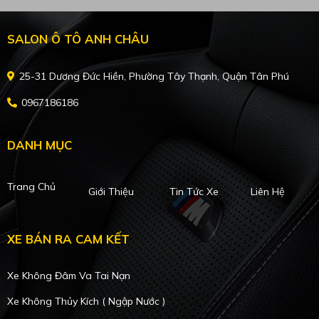
SALON Ô TÔ ANH CHÂU
25-31 Dương Đức Hiền, Phường Tây Thạnh, Quận Tân Phú
0967186186
DANH MỤC
Trang Chủ
Giới Thiệu
Tin Tức Xe
Liên Hệ
XE BÁN RA CAM KẾT
Xe Không Đâm Va Tai Nạn
Xe Không Thủy Kích ( Ngập Nước )