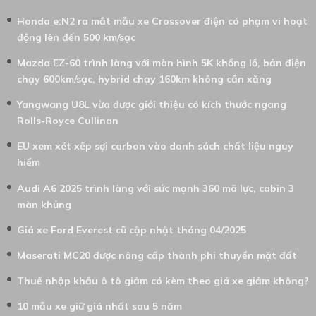
Honda e:N2 ra mắt mẫu xe Crossover điện có phạm vi hoạt
động lên đến 500 km/sạc
Mazda EZ-60 trình làng với màn hình 5K khổng lồ, bản điện
chạy 600km/sạc, hybrid chạy 160km không cần xăng
Yangwang U8L vừa được giới thiệu có kích thước ngang
Rolls-Royce Cullinan
EU xem xét xếp sợi carbon vào danh sách chất liệu nguy
hiểm
Audi A6 2025 trình làng với sức mạnh 360 mã lực, cabin 3
màn khủng
Giá xe Ford Everest cũ cập nhật tháng 04/2025
Maserati MC20 được nâng cấp thành phi thuyền mặt đất
Thuế nhập khẩu ô tô giảm có kèm theo giá xe giảm không?
10 mẫu xe giữ giá nhất sau 5 năm