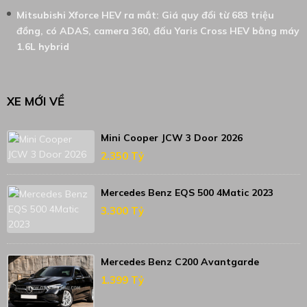
Mitsubishi Xforce HEV ra mắt: Giá quy đổi từ 683 triệu
đồng, có ADAS, camera 360, đấu Yaris Cross HEV bằng máy
1.6L hybrid
XE MỚI VỀ
Mini Cooper JCW 3 Door 2026
2.350 Tỷ
Mercedes Benz EQS 500 4Matic 2023
3.300 Tỷ
Mercedes Benz C200 Avantgarde
1.399 Tỷ