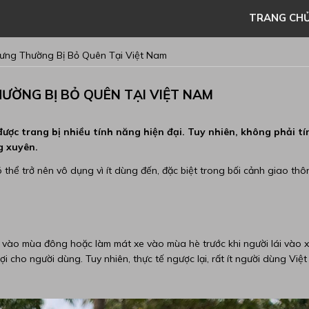
TRANG CH
hưng Thường Bị Bỏ Quên Tại Việt Nam
ƯỜNG BỊ BỎ QUÊN TẠI VIỆT NAM
ược trang bị nhiều tính năng hiện đại. Tuy nhiên, không phải tí
g xuyên.
ó thể trở nên vô dụng vì ít dùng đến, đặc biệt trong bối cảnh giao th
e vào mùa đông hoặc làm mát xe vào mùa hè trước khi người lái vào x
i cho người dùng. Tuy nhiên, thực tế ngược lại, rất ít người dùng Việt