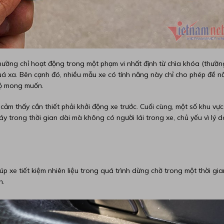
thường chỉ hoạt động trong một phạm vi nhất định từ chìa khóa (thườn
quá xa. Bên cạnh đó, nhiều mẫu xe có tính năng này chỉ cho phép đề nổ
 độ mong muốn.
ảm thấy cần thiết phải khởi động xe trước. Cuối cùng, một số khu vực
y trong thời gian dài mà không có người lái trong xe, chủ yếu vì lý d
 xe tiết kiệm nhiên liệu trong quá trình dừng chờ trong một thời gia
h.