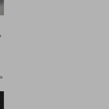
i
ái.