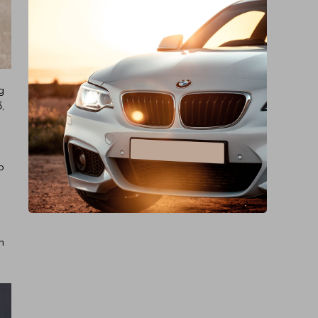
g
,
o
n