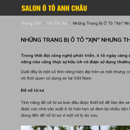
Trang Chủ
Tin Tức Xe
Những Trang Bị Ô Tô "xịn" N
NHỮNG TRANG BỊ Ô TÔ "XỊN" NHƯNG TH
Trong thời đại công nghệ phát triển, ô tô ngày càng đ
năng nào cũng thực sự hữu ích và được sử dụng thườn
Dưới đây là một số tính năng hiện đại trên xe mới nhưng c
và thói quen sử dụng xe tại Việt Nam.
Đề nổ từ xa
Tính năng đề nổ từ xa ban đầu được thiết kế để làm ấm x
được các nhà sản xuất ô tô hứa hẹn sẽ đem lại nhiều tiện lợ
dùng đến đề nổ từ xa vì một số lý do sau.