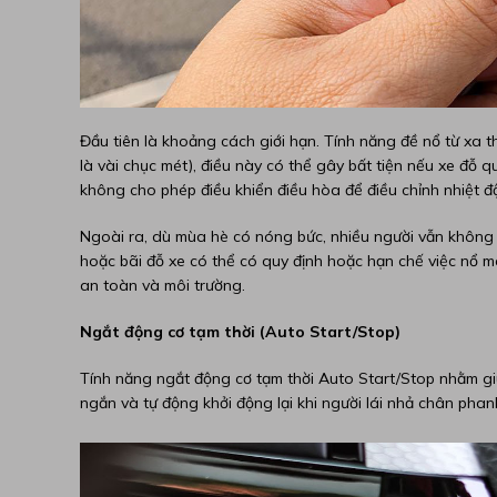
Đầu tiên là khoảng cách giới hạn. Tính năng đề nổ từ xa 
là vài chục mét), điều này có thể gây bất tiện nếu xe đỗ 
không cho phép điều khiển điều hòa để điều chỉnh nhiệt
Ngoài ra, dù mùa hè có nóng bức, nhiều người vẫn không c
hoặc bãi đỗ xe có thể có quy định hoặc hạn chế việc nổ má
an toàn và môi trường.
Ngắt động cơ tạm thời (Auto Start/Stop)
Tính năng ngắt động cơ tạm thời Auto Start/Stop nhằm giúp
ngắn và tự động khởi động lại khi người lái nhả chân phan