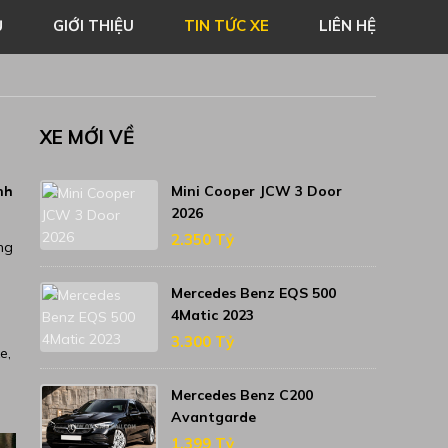
Ủ
GIỚI THIỆU
TIN TỨC XE
LIÊN HỆ
XE MỚI VỀ
nh
Mini Cooper JCW 3 Door
2026
2.350 Tỷ
ông
Mercedes Benz EQS 500
4Matic 2023
3.300 Tỷ
e,
Mercedes Benz C200
Avantgarde
1.399 Tỷ