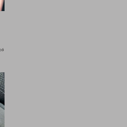
à
 có