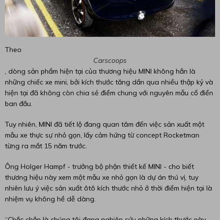
Theo
Carscoops
, dòng sản phẩm hiện tại của thương hiệu MINI không hẳn là
những chiếc xe mini, bởi kích thước tăng dần qua nhiều thập kỷ và
hiện tại đã không còn chia sẻ điểm chung với nguyên mẫu cổ điển
ban đầu.
Tuy nhiên, MINI đã tiết lộ đang quan tâm đến việc sản xuất một
mẫu xe thực sự nhỏ gọn, lấy cảm hứng từ concept Rocketman
từng ra mắt 15 năm trước.
Ông Holger Hampf - trưởng bộ phận thiết kế MINI - cho biết
thương hiệu này xem một mẫu xe nhỏ gọn là dự án thú vị, tuy
nhiên lưu ý việc sản xuất ôtô kích thước nhỏ ở thời điểm hiện tại là
nhiệm vụ không hề dễ dàng.
“Chắc chắn là chúng tôi đang nghiên cứu những kích thước này,