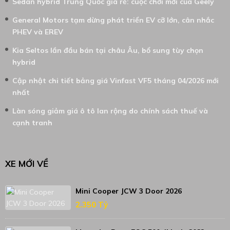
Sedan hybrid Trung Quốc giá rẻ: cuộc chơi mới của Geely
General Motors tạm dừng phát triển EV cỡ lớn, cân nhắc
PHEV và EREV
Kia Seltos lần đầu bán tại châu Âu, bổ sung tùy chọn
hybrid
Cập nhật chi tiết bảng giá Vinfast VF5 tháng 04/2026 mới
nhất
Làn sóng giảm giá ô tô lan rộng do chính sách thuế và
cạnh tranh
XE MỚI VỀ
Mini Cooper JCW 3 Door 2026
2.350 Tỷ