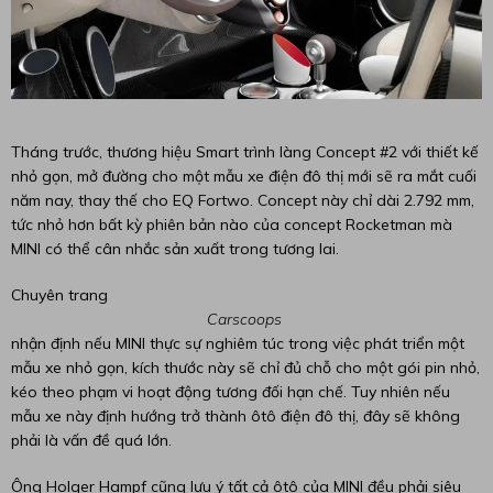
Tháng trước, thương hiệu Smart trình làng Concept #2 với thiết kế
nhỏ gọn, mở đường cho một mẫu xe điện đô thị mới sẽ ra mắt cuối
năm nay, thay thế cho EQ Fortwo. Concept này chỉ dài 2.792 mm,
tức nhỏ hơn bất kỳ phiên bản nào của concept Rocketman mà
MINI có thể cân nhắc sản xuất trong tương lai.
Chuyên trang
Carscoops
nhận định nếu MINI thực sự nghiêm túc trong việc phát triển một
mẫu xe nhỏ gọn, kích thước này sẽ chỉ đủ chỗ cho một gói pin nhỏ,
kéo theo phạm vi hoạt động tương đối hạn chế. Tuy nhiên nếu
mẫu xe này định hướng trở thành ôtô điện đô thị, đây sẽ không
phải là vấn đề quá lớn.
Ông Holger Hampf cũng lưu ý tất cả ôtô của MINI đều phải siêu