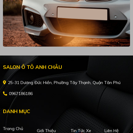
SALON Ô TÔ ANH CHÂU
25-31 Dương Đức Hiền, Phường Tây Thạnh, Quận Tân Phú
0967186186
DANH MỤC
Trang Chủ
Giới Thiệu
Tin Tức Xe
Liên Hệ