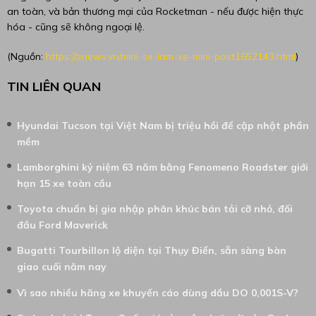
an toàn, và bản thương mại của Rocketman - nếu được hiện thực
hóa - cũng sẽ không ngoại lệ.
(Nguồn:
https://znews.vn/mini-se-lam-xe-mini-post1652143.html
)
TIN LIÊN QUAN
Hyundai Tucson tại Việt Nam bị triệu hồi để cập nhật phần
mềm
Lamborghini kỷ niệm 63 năm bằng Fenomeno Roadster giới
hạn 15 xe toàn cầu
Toyota chuẩn bị gia nhập phân khúc bán tải cỡ nhỏ, đối
đầu Ford Maverick
Bugatti Tourbillon lộ diện tại Thụy Điển, sẵn sàng bàn
giao cuối năm nay
Vì sao nhiều hãng xe khuyến cáo dùng dầu DO 0,001S-V?