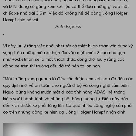
và MINI đang cố gắng xem xét liệu có thể đưa những gì vào một
chiếc xe nhỏ dài 3,6 m. Việc đó không hề dễ dàng”, ông Holger
Hampf chia sẻ với
Auto Express
.
Vị này lưu ý rằng việc nhồi nhét tất cả thiết bị an toàn vốn được kỳ
vọng trên những mẫu xe hiện đại vào một chiếc 2 cửa nhỏ gọn
như Rocketman sẽ là một thách thức, đồng thời lưu ý rằng các
dòng xe trên thị trường đều đã trở nên to lớn hơn.
“Môi trường xung quanh là điều cần được xem xét, sau đó đến các
quy định mới về an toàn cho người đi bộ và công nghệ cảm biến.
Người dùng không muốn mất đi các tính năng ADAS, hệ thống
kiểm soát hành trình và những hệ thống tương tự. Điều này dẫn
đến kích thước xe phải tăng lên. Có quá nhiều công nghệ cần phải
có trên những dòng xe hiện đại”, ông Holger Hampf nhận định.