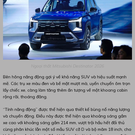
Ngoại thất Mitsubishi Destinator 2026
Bên hông năng động gợi ý về khả năng SUV và hiệu suất mạnh
mẽ. Các trụ xe màu đen và bề mặt mượt mà, uyển chuyển ôm trọn
lấy chiếc xe, càng làm tăng thêm ấn tượng về một khoang cabin
rộng rãi, thoáng đãng.
“Tính năng động” được thể hiện qua thiết kế bùng nổ năng lượng
và chuyển động. Điều này được thể hiện qua khoảng sáng gầm
xe cao với khoảng sáng gầm 214 mm, vượt trội hầu hết đối thủ
cùng phân khúc lẫn một số mẫu SUV cỡ D và bộ mâm 18 inch, cho