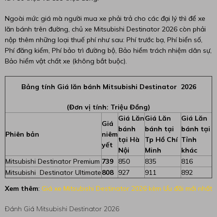
Ngoài mức giá mà người mua xe phải trả cho các đại lý thì để xe
lăn bánh trên đường, chủ xe Mitsubishi Destinator 2026 còn phải
nộp thêm những loại thuế phí như sau: Phí trước bạ, Phí biển số,
Phí đăng kiểm, Phí bảo trì đường bộ, Bảo hiểm trách nhiệm dân sự,
Bảo hiểm vật chất xe (không bắt buộc).
Bảng tính Giá lăn bánh Mitsubishi Destinator 2026
(Đơn vị tính: Triệu Đồng)
Giá Lăn
Giá Lăn
Giá Lăn
Giá
bánh
bánh tại
bánh tại
Phiên bản
niêm
tại Hà
Tp Hồ Chí
Tỉnh
yết
Nội
Minh
khác
Mitsubishi Destinator Premium
739
850
835
816
Mitsubishi
Destinator
Ultimate
808
927
911
892
Xem thêm
:
Giá xe Mitsubishi Destinator 2026 kèm Ưu đãi mới nhất
Đánh Giá Mitsubishi Destinator 2026