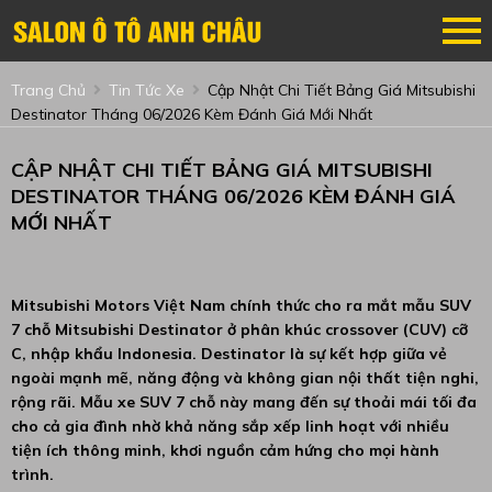
Trang Chủ
Tin Tức Xe
Cập Nhật Chi Tiết Bảng Giá Mitsubishi
Destinator Tháng 06/2026 Kèm Đánh Giá Mới Nhất
CẬP NHẬT CHI TIẾT BẢNG GIÁ MITSUBISHI
DESTINATOR THÁNG 06/2026 KÈM ĐÁNH GIÁ
MỚI NHẤT
Mitsubishi Motors Việt Nam chính thức cho ra mắt mẫu SUV
7 chỗ Mitsubishi Destinator ở phân khúc crossover (CUV) cỡ
C, nhập khẩu Indonesia. Destinator là sự kết hợp giữa vẻ
ngoài mạnh mẽ, năng động và không gian nội thất tiện nghi,
rộng rãi. Mẫu xe SUV 7 chỗ này mang đến sự thoải mái tối đa
cho cả gia đình nhờ khả năng sắp xếp linh hoạt với nhiều
tiện ích thông minh, khơi nguồn cảm hứng cho mọi hành
trình.