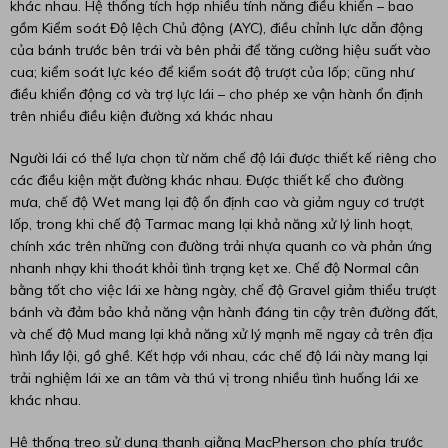
khác nhau. Hệ thống tích hợp nhiều tính năng điều khiển – bao
gồm Kiểm soát Độ lệch Chủ động (AYC), điều chỉnh lực dẫn động
của bánh trước bên trái và bên phải để tăng cường hiệu suất vào
cua; kiểm soát lực kéo để kiểm soát độ trượt của lốp; cũng như
điều khiển động cơ và trợ lực lái – cho phép xe vận hành ổn định
trên nhiều điều kiện đường xá khác nhau
Người lái có thể lựa chọn từ năm chế độ lái được thiết kế riêng cho
các điều kiện mặt đường khác nhau. Được thiết kế cho đường
mưa, chế độ Wet mang lại độ ổn định cao và giảm nguy cơ trượt
lốp, trong khi chế độ Tarmac mang lại khả năng xử lý linh hoạt,
chính xác trên những con đường trải nhựa quanh co và phản ứng
nhanh nhạy khi thoát khỏi tình trạng kẹt xe. Chế độ Normal cân
bằng tốt cho việc lái xe hàng ngày, chế độ Gravel giảm thiểu trượt
bánh và đảm bảo khả năng vận hành đáng tin cậy trên đường đất,
và chế độ Mud mang lại khả năng xử lý mạnh mẽ ngay cả trên địa
hình lầy lội, gồ ghề. Kết hợp với nhau, các chế độ lái này mang lại
trải nghiệm lái xe an tâm và thú vị trong nhiều tình huống lái xe
khác nhau.
Hệ thống treo sử dụng thanh giằng MacPherson cho phía trước