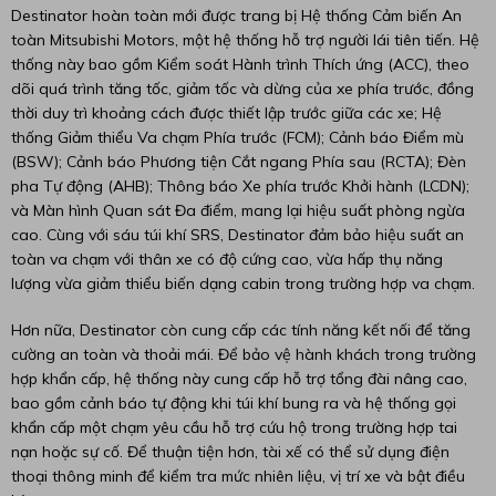
Destinator hoàn toàn mới được trang bị Hệ thống Cảm biến An
toàn Mitsubishi Motors, một hệ thống hỗ trợ người lái tiên tiến. Hệ
thống này bao gồm Kiểm soát Hành trình Thích ứng (ACC), theo
dõi quá trình tăng tốc, giảm tốc và dừng của xe phía trước, đồng
thời duy trì khoảng cách được thiết lập trước giữa các xe; Hệ
thống Giảm thiểu Va chạm Phía trước (FCM); Cảnh báo Điểm mù
(BSW); Cảnh báo Phương tiện Cắt ngang Phía sau (RCTA); Đèn
pha Tự động (AHB); Thông báo Xe phía trước Khởi hành (LCDN);
và Màn hình Quan sát Đa điểm, mang lại hiệu suất phòng ngừa
cao. Cùng với sáu túi khí SRS, Destinator đảm bảo hiệu suất an
toàn va chạm với thân xe có độ cứng cao, vừa hấp thụ năng
lượng vừa giảm thiểu biến dạng cabin trong trường hợp va chạm.
Hơn nữa, Destinator còn cung cấp các tính năng kết nối để tăng
cường an toàn và thoải mái. Để bảo vệ hành khách trong trường
hợp khẩn cấp, hệ thống này cung cấp hỗ trợ tổng đài nâng cao,
bao gồm cảnh báo tự động khi túi khí bung ra và hệ thống gọi
khẩn cấp một chạm yêu cầu hỗ trợ cứu hộ trong trường hợp tai
nạn hoặc sự cố. Để thuận tiện hơn, tài xế có thể sử dụng điện
thoại thông minh để kiểm tra mức nhiên liệu, vị trí xe và bật điều