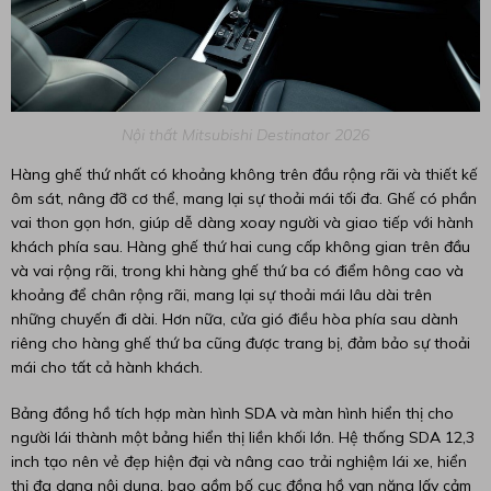
Nội thất Mitsubishi Destinator 2026
Hàng ghế thứ nhất có khoảng không trên đầu rộng rãi và thiết kế
ôm sát, nâng đỡ cơ thể, mang lại sự thoải mái tối đa. Ghế có phần
vai thon gọn hơn, giúp dễ dàng xoay người và giao tiếp với hành
khách phía sau. Hàng ghế thứ hai cung cấp không gian trên đầu
và vai rộng rãi, trong khi hàng ghế thứ ba có điểm hông cao và
khoảng để chân rộng rãi, mang lại sự thoải mái lâu dài trên
những chuyến đi dài. Hơn nữa, cửa gió điều hòa phía sau dành
riêng cho hàng ghế thứ ba cũng được trang bị, đảm bảo sự thoải
mái cho tất cả hành khách.
Bảng đồng hồ tích hợp màn hình SDA và màn hình hiển thị cho
người lái thành một bảng hiển thị liền khối lớn. Hệ thống SDA 12,3
inch tạo nên vẻ đẹp hiện đại và nâng cao trải nghiệm lái xe, hiển
thị đa dạng nội dung, bao gồm bố cục đồng hồ vạn năng lấy cảm