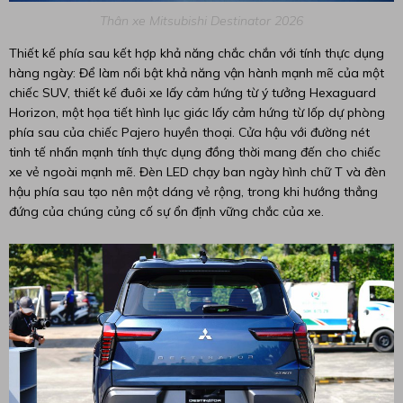
Thân xe Mitsubishi Destinator 2026
Thiết kế phía sau kết hợp khả năng chắc chắn với tính thực dụng
hàng ngày: Để làm nổi bật khả năng vận hành mạnh mẽ của một
chiếc SUV, thiết kế đuôi xe lấy cảm hứng từ ý tưởng Hexaguard
Horizon, một họa tiết hình lục giác lấy cảm hứng từ lốp dự phòng
phía sau của chiếc Pajero huyền thoại. Cửa hậu với đường nét
tinh tế nhấn mạnh tính thực dụng đồng thời mang đến cho chiếc
xe vẻ ngoài mạnh mẽ. Đèn LED chạy ban ngày hình chữ T và đèn
hậu phía sau tạo nên một dáng vẻ rộng, trong khi hướng thẳng
đứng của chúng củng cố sự ổn định vững chắc của xe.