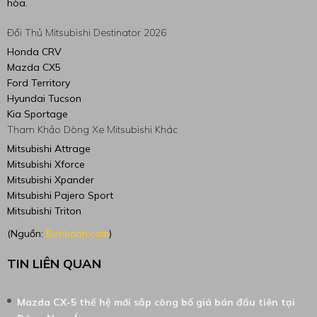
hòa.
Đối Thủ Mitsubishi Destinator 2026
Honda CRV
Mazda CX5
Ford Territory
Hyundai Tucson
Kia Sportage
Tham Khảo Dòng Xe Mitsubishi Khác
Mitsubishi Attrage
Mitsubishi Xforce
Mitsubishi Xpander
Mitsubishi Pajero Sport
Mitsubishi Triton
(Nguồn:
Bonbanh.com
)
TIN LIÊN QUAN
Mazda CX-5 thế hệ mới sắp công bố giá bán đầu tiên tại