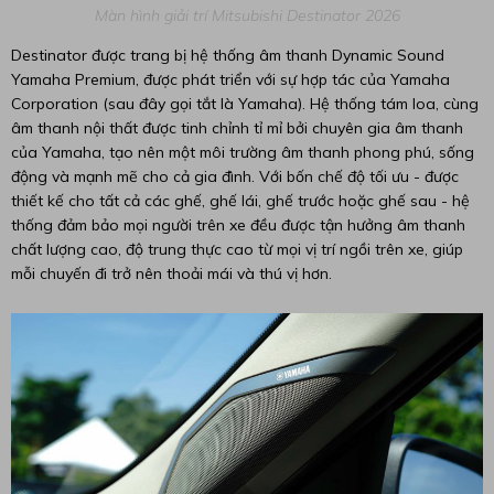
Màn hình giải trí Mitsubishi Destinator 2026
Destinator được trang bị hệ thống âm thanh Dynamic Sound
Yamaha Premium, được phát triển với sự hợp tác của Yamaha
Corporation (sau đây gọi tắt là Yamaha). Hệ thống tám loa, cùng
âm thanh nội thất được tinh chỉnh tỉ mỉ bởi chuyên gia âm thanh
của Yamaha, tạo nên một môi trường âm thanh phong phú, sống
động và mạnh mẽ cho cả gia đình. Với bốn chế độ tối ưu - được
thiết kế cho tất cả các ghế, ghế lái, ghế trước hoặc ghế sau - hệ
thống đảm bảo mọi người trên xe đều được tận hưởng âm thanh
chất lượng cao, độ trung thực cao từ mọi vị trí ngồi trên xe, giúp
mỗi chuyến đi trở nên thoải mái và thú vị hơn.