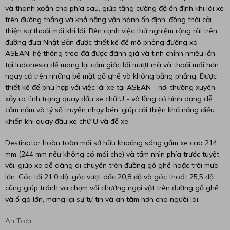
và thanh xoắn cho phía sau, giúp tăng cường độ ổn định khi lái xe
trên đường thẳng và khả năng vận hành ổn định, đồng thời cải
thiện sự thoải mái khi lái. Bên cạnh việc thử nghiệm rộng rãi trên
đường đua Nhật Bản được thiết kế để mô phỏng đường xá
ASEAN, hệ thống treo đã được đánh giá và tinh chỉnh nhiều lần
tại Indonesia để mang lại cảm giác lái mượt mà và thoải mái hơn
ngay cả trên những bề mặt gồ ghề và không bằng phẳng. Được
thiết kế để phù hợp với việc lái xe tại ASEAN - nơi thường xuyên
xảy ra tình trạng quay đầu xe chữ U - vô lăng có hình dạng dễ
cầm nắm và tỷ số truyền nhạy bén, giúp cải thiện khả năng điều
khiển khi quay đầu xe chữ U và đỗ xe.
Destinator hoàn toàn mới sở hữu khoảng sáng gầm xe cao 214
mm (244 mm nếu không có mái che) và tầm nhìn phía trước tuyệt
vời, giúp xe dễ dàng di chuyển trên đường gồ ghề hoặc trời mưa
lớn. Góc tới 21,0 độ, góc vượt dốc 20,8 độ và góc thoát 25,5 độ
cũng giúp tránh va chạm với chướng ngại vật trên đường gồ ghề
và ổ gà lớn, mang lại sự tự tin và an tâm hơn cho người lái.
An Toàn