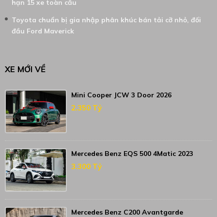
hạn 15 xe toàn cầu
Toyota chuẩn bị gia nhập phân khúc bán tải cỡ nhỏ, đối
đầu Ford Maverick
XE MỚI VỀ
Mini Cooper JCW 3 Door 2026
2.350 Tỷ
Mercedes Benz EQS 500 4Matic 2023
3.300 Tỷ
Mercedes Benz C200 Avantgarde