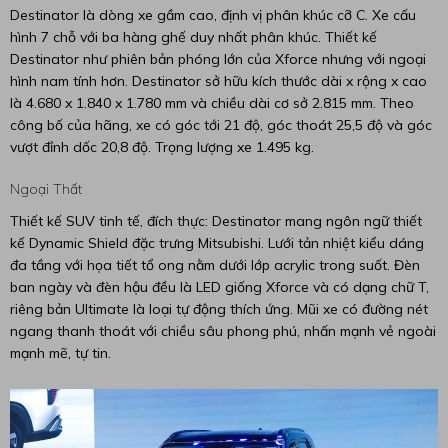
Destinator là dòng xe gầm cao, định vị phân khúc cỡ C. Xe cấu
hình 7 chỗ với ba hàng ghế duy nhất phân khúc. Thiết kế
Destinator như phiên bản phóng lớn của Xforce nhưng với ngoại
hình nam tính hơn. Destinator sở hữu kích thước dài x rộng x cao
là 4.680 x 1.840 x 1.780 mm và chiều dài cơ sở 2.815 mm. Theo
công bố của hãng, xe có góc tới 21 độ, góc thoát 25,5 độ và góc
vượt đỉnh dốc 20,8 độ. Trọng lượng xe 1.495 kg.
Ngoại Thất
Thiết kế SUV tinh tế, đích thực: Destinator mang ngôn ngữ thiết
kế Dynamic Shield đặc trưng Mitsubishi. Lưới tản nhiệt kiểu dáng
đa tầng với họa tiết tổ ong nằm dưới lớp acrylic trong suốt. Đèn
ban ngày và đèn hậu đều là LED giống Xforce và có dạng chữ T,
riêng bản Ultimate là loại tự động thích ứng. Mũi xe có đường nét
ngang thanh thoát với chiều sâu phong phú, nhấn mạnh vẻ ngoài
mạnh mẽ, tự tin.