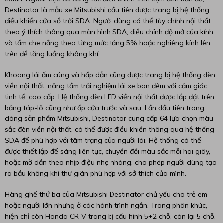
Destinator là mẫu xe Mitsubishi đầu tiên được trang bị hệ thống
điều khiển cửa sổ trời SDA. Người dùng có thể tùy chỉnh nội thất
theo ý thích thông qua màn hình SDA, điều chỉnh độ mở của kính
và tấm che nắng theo từng mức tăng 5% hoặc nghiêng kính lên
trên để tăng luồng không khí.
Khoang lái ấm cúng và hấp dẫn cũng được trang bị hệ thống đèn
viền nội thất, nâng tầm trải nghiệm lái xe ban đêm với cảm giác
tinh tế, cao cấp. Hệ thống đèn LED viền nội thất được lắp đặt trên
bảng táp-lô cũng như ốp cửa trước và sau. Lần đầu tiên trong
dòng sản phẩm Mitsubishi, Destinator cung cấp 64 lựa chọn màu
sắc đèn viền nội thất, có thể được điều khiển thông qua hệ thống
SDA để phù hợp với tâm trạng của người lái. Hệ thống có thể
được thiết lập để sáng liên tục, chuyển đổi màu sắc mỗi hai giây,
hoặc mờ dần theo nhịp điệu nhẹ nhàng, cho phép người dùng tạo
ra bầu không khí thư giãn phù hợp với sở thích của mình.
Hàng ghế thứ ba của Mitsubishi Destinator chủ yếu cho trẻ em
hoặc người lớn nhưng ở các hành trình ngắn. Trong phân khúc,
hiện chỉ còn Honda CR-V trang bị cấu hình 5+2 chỗ, còn lại 5 chỗ.