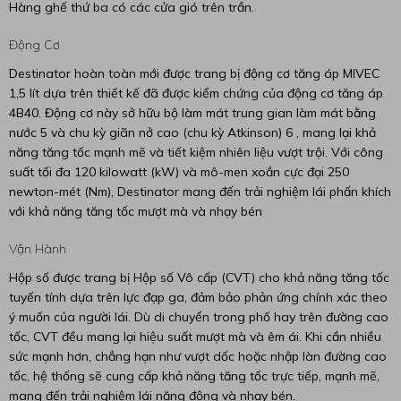
Hàng ghế thứ ba có các cửa gió trên trần.
Động Cơ
Destinator hoàn toàn mới được trang bị động cơ tăng áp MIVEC
1,5 lít dựa trên thiết kế đã được kiểm chứng của động cơ tăng áp
4B40. Động cơ này sở hữu bộ làm mát trung gian làm mát bằng
nước 5 và chu kỳ giãn nở cao (chu kỳ Atkinson) 6 , mang lại khả
năng tăng tốc mạnh mẽ và tiết kiệm nhiên liệu vượt trội. Với công
suất tối đa 120 kilowatt (kW) và mô-men xoắn cực đại 250
newton-mét (Nm), Destinator mang đến trải nghiệm lái phấn khích
với khả năng tăng tốc mượt mà và nhạy bén
Vận Hành
Hộp số được trang bị Hộp số Vô cấp (CVT) cho khả năng tăng tốc
tuyến tính dựa trên lực đạp ga, đảm bảo phản ứng chính xác theo
ý muốn của người lái. Dù di chuyển trong phố hay trên đường cao
tốc, CVT đều mang lại hiệu suất mượt mà và êm ái. Khi cần nhiều
sức mạnh hơn, chẳng hạn như vượt dốc hoặc nhập làn đường cao
tốc, hệ thống sẽ cung cấp khả năng tăng tốc trực tiếp, mạnh mẽ,
mang đến trải nghiệm lái năng động và nhạy bén.