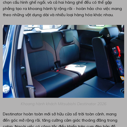
chọn cấu hình ghế ngồi, và cả hai hàng ghế đều có thể gập
phẳng tạo ra khoang hành lý rộng rãi - hoàn hảo cho việc mang
theo những vật dụng dài và nhiều loại hàng hóa khác nhau.
Khoang hành khách Mitsubishi Destinator 2026
Destinator hoàn toàn mới sở hữu cửa sổ trời toàn cảnh, mang
đến góc mở rộng rãi, tăng cường cảm giác thoáng đãng trong
cabin. Ngoài việc có công tắc điều khiển trên cụm đèn bản đồ,