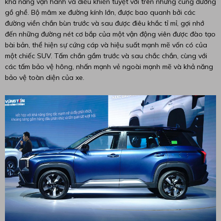
khả năng vận hành và điều khiển tuyệt vời trên những cung đường
gồ ghề. Bộ mâm xe đường kính lớn, được bao quanh bởi các
đường viền chắn bùn trước và sau được điêu khắc tỉ mỉ, gợi nhớ
đến những đường nét cơ bắp của một vận động viên được đào tạo
bài bản, thể hiện sự cứng cáp và hiệu suất mạnh mẽ vốn có của
một chiếc SUV. Tấm chắn gầm trước và sau chắc chắn, cùng với
các tấm bảo vệ hông, nhấn mạnh vẻ ngoài mạnh mẽ và khả năng
bảo vệ toàn diện của xe.