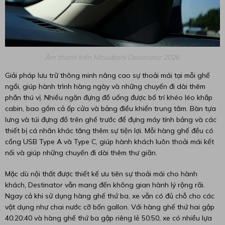
Âm thanh trên Mitsubishi Destinator 2026
Giải pháp lưu trữ thông minh nâng cao sự thoải mái tại mỗi ghế
ngồi, giúp hành trình hàng ngày và những chuyến đi dài thêm
phần thú vị. Nhiều ngăn đựng đồ uống được bố trí khéo léo khắp
cabin, bao gồm cả ốp cửa và bảng điều khiển trung tâm. Bàn tựa
lưng và túi đựng đồ trên ghế trước để đựng máy tính bảng và các
thiết bị cá nhân khác tăng thêm sự tiện lợi. Mỗi hàng ghế đều có
cổng USB Type A và Type C, giúp hành khách luôn thoải mái kết
nối và giúp những chuyến đi dài thêm thư giãn.
Mặc dù nội thất được thiết kế ưu tiên sự thoải mái cho hành
khách, Destinator vẫn mang đến không gian hành lý rộng rãi.
Ngay cả khi sử dụng hàng ghế thứ ba, xe vẫn có đủ chỗ cho các
vật dụng như chai nước cỡ bốn gallon. Với hàng ghế thứ hai gập
40:20:40 và hàng ghế thứ ba gập riêng lẻ 50:50, xe có nhiều lựa